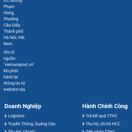
05, đường
Phạm
Hùng,
Phường
Cầu Giấy,
Thành phố
Hà Nội, Việt
Nam
Ghi rõ
nguồn
"vietnampost.vn"
khi phát
hành lại
thông tin từ
website này
Doanh Nghiệp
Hành Chính Công
Logistics
Trả kết quả TTHC
Truyền Thông, Quảng Cáo
Thu hộ, chi hộ HCC
Thu Hộ, Chi Hộ
Tiếp nhận TTHC