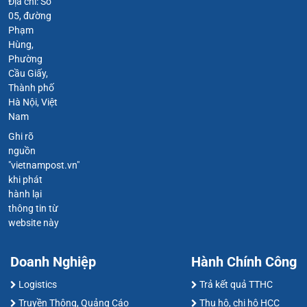
Địa chỉ: Số
05, đường
Phạm
Hùng,
Phường
Cầu Giấy,
Thành phố
Hà Nội, Việt
Nam
Ghi rõ
nguồn
"vietnampost.vn"
khi phát
hành lại
thông tin từ
website này
Doanh Nghiệp
Hành Chính Công
Logistics
Trả kết quả TTHC
Truyền Thông, Quảng Cáo
Thu hộ, chi hộ HCC