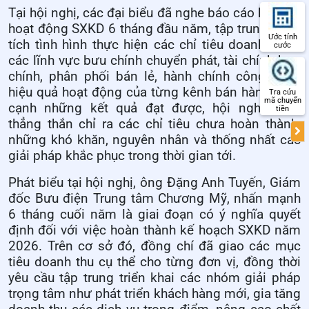
Tại hội nghị, các đại biểu đã nghe báo cáo kết quả
hoạt động SXKD 6 tháng đầu năm, tập trung phân
Ước tính
tích tình hình thực hiện các chỉ tiêu doanh thu ở
cước
các lĩnh vực bưu chính chuyển phát, tài chính bưu
chính, phân phối bán lẻ, hành chính công cùng
hiệu quả hoạt động của từng kênh bán hàng. Bên
Tra cứu
mã chuyển
cạnh những kết quả đạt được, hội nghị cũng
tiền
thẳng thắn chỉ ra các chỉ tiêu chưa hoàn thành,
những khó khăn, nguyên nhân và thống nhất các
giải pháp khắc phục trong thời gian tới.
Phát biểu tại hội nghị, ông Đặng Anh Tuyến, Giám
đốc Bưu điện Trung tâm Chương Mỹ, nhấn mạnh
6 tháng cuối năm là giai đoạn có ý nghĩa quyết
định đối với việc hoàn thành kế hoạch SXKD năm
2026. Trên cơ sở đó, đồng chí đã giao các mục
tiêu doanh thu cụ thể cho từng đơn vị, đồng thời
yêu cầu tập trung triển khai các nhóm giải pháp
trọng tâm như phát triển khách hàng mới, gia tăng