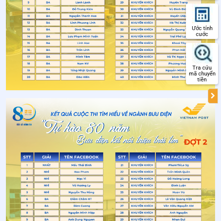
Ước tính
cước
Tra cứu
mã chuyển
tiền