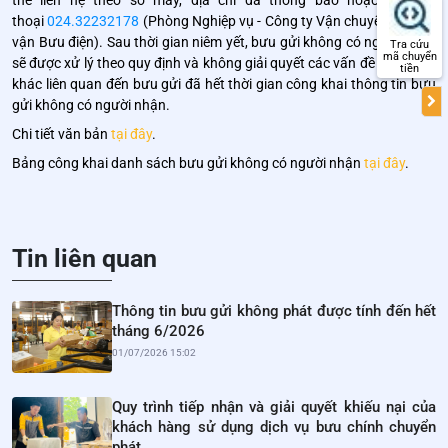
thể liên hệ theo số máy, địa chỉ đã thông báo hoặc số điện
thoại
024.32232178
(Phòng Nghiệp vụ - Công ty Vận chuyển và Kho
vận Bưu điện). Sau thời gian niêm yết, bưu gửi không có người nhận
Tra cứu
mã chuyển
sẽ được xử lý theo quy định và không giải quyết các vấn đề phát sinh
tiền
khác liên quan đến bưu gửi đã hết thời gian công khai thông tin bưu
gửi không có người nhận.
Chi tiết văn bản
tại đây
.
Bảng công khai danh sách bưu gửi không có người nhận
tại đây
.
Tin liên quan
Thông tin bưu gửi không phát được tính đến hết
tháng 6/2026
01/07/2026 15:02
Quy trình tiếp nhận và giải quyết khiếu nại của
khách hàng sử dụng dịch vụ bưu chính chuyển
phát