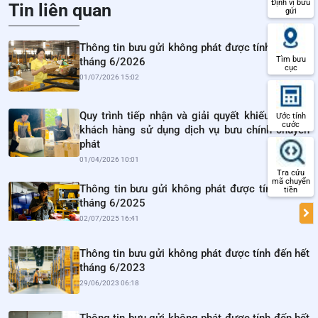
Định vị bưu
Tin liên quan
gửi
Thông tin bưu gửi không phát được tính đến hết
Tìm bưu
tháng 6/2026
cục
01/07/2026 15:02
Quy trình tiếp nhận và giải quyết khiếu nại của
Ước tính
cước
khách hàng sử dụng dịch vụ bưu chính chuyển
phát
01/04/2026 10:01
Tra cứu
mã chuyển
Thông tin bưu gửi không phát được tính từ hết
tiền
tháng 6/2025
02/07/2025 16:41
Thông tin bưu gửi không phát được tính đến hết
tháng 6/2023
29/06/2023 06:18
Thông tin bưu gửi không phát được tính đến hết