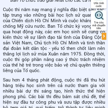
Ban Tổ chức trao giải Nhất cho các cá nhân
Ước tính
cước
Cuộc thi năm nay mang ý nghĩa đặc biệt sâu sắc,
tập trung vào những bài học lịch sử quan trọng
của Chiến dịch Hồ Chí Minh và cuộc kháng chiến
Tra cứu
chống Mỹ cứu nước. Ban Tổ chức kỳ vọng thông
mã chuyển
tiền
qua hoạt động này, các em học sinh sẽ củng cố
kiến thức về sự lãnh đạo tài tình của Đảng Cộng
sản Việt Nam, Chủ tịch Hồ Chí Minh và tinh thần
đại đoàn kết dân tộc - yếu tố then chốt làm nên
thắng lợi lịch sử mùa Xuân năm 1975. Đồng thời,
cuộc thi góp phần nâng cao ý thức trách nhiệm
của thế hệ trẻ trong việc bảo vệ chủ quyền thiêng
liêng của Tổ quốc.
Sau hơn 4 tháng phát động, cuộc thi đã thu hút
hàng triệu học sinh trên cả nước tham gia với
nhiều bài dự thi sáng tạo, hình thức thể hiện
phong phú. Các bài thi đều bám sát chủ đề, thể
hiện sự đầu tư công phu và sưu tập được nhiều
bộ tem giá trị, quý hiếm, trở thành tư liệu minh