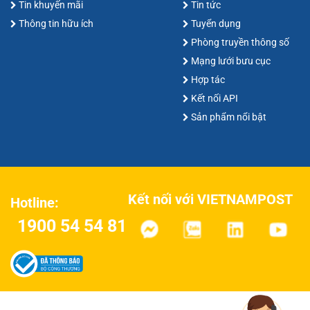
Tin khuyến mãi
Tin tức
Thông tin hữu ích
Tuyển dụng
Phòng truyền thông số
Mạng lưới bưu cục
Hợp tác
Kết nối API
Sản phẩm nổi bật
Kết nối với VIETNAMPOST
Hotline:
1900 54 54 81