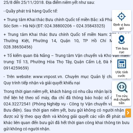
25/8 đến 25/11/2018. Địa điểm niêm yết như sau:
- Quầy phát trả hàng Quốc tế:
+ Trung tâm Khai thác Bưu chính Quốc tế miền Bắc: xã Phú Cường –
Định vị bưu
Sóc Sơn – Hà Nội (ĐT: 024.38800206 – 024.35843325)
gửi
+ Trung tâm Khai thác Bưu chính Quốc tế miền Nam: 270 bis Lý
Thường Kiệt, Phường 14, Quận 10, TP Hồ Chí Minh (ĐT:
028.38650456)
Tìm bưu
cục
+ Tổ kiểm quan Đà Nẵng – Trung tâm Vận chuyển và Kho vận miền
trung: Tổ 13, Phường Hòa Thọ Tây, Quận Cẩm Lệ, Đà Nẵng (ĐT:
0914259659)
Ước tính
cước
- Trên
website: www.vnpost.vn.
Chuyên mục Quản lý chất lượng/
Quy trình tiếp nhận và giải quyết khiếu nại
Trong thời gian niêm yết, khách hàng có nhu cầu nhận lại bưu gửi có
Tra cứu
thể liện hệ theo số máy, địa chỉ đã thông báo hoặc số điện thoại
mã chuyển
tiền
024.32272541 (Phòng Nghiệp vụ - Công ty Vận chuyển và Kho vận
Bưu điện). Sau thời gian niêm yết, bưu gửi không có người nhận sẽ
được xử lý theo quy định và không giải quyết các vấn đề phát sinh
khác liên quan đến bưu gửi đã hết thời gian công khai thông tin bưu
gửi không có người nhận.