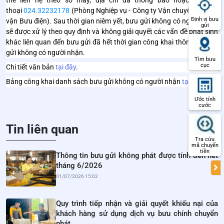
thể liên hệ theo số máy, địa chỉ đã thông báo hoặc số điện
thoại
024.32232178
(Phòng Nghiệp vụ - Công ty Vận chuyển và Kho
Định vị bưu
vận Bưu điện). Sau thời gian niêm yết, bưu gửi không có người nhận
gửi
sẽ được xử lý theo quy định và không giải quyết các vấn đề phát sinh
khác liên quan đến bưu gửi đã hết thời gian công khai thông tin bưu
gửi không có người nhận.
Tìm bưu
cục
Chi tiết văn bản
tại đây
.
Bảng công khai danh sách bưu gửi không có người nhận
tại đây
.
Ước tính
cước
Tin liên quan
Tra cứu
mã chuyển
tiền
Thông tin bưu gửi không phát được tính đến hết
tháng 6/2026
01/07/2026 15:02
Quy trình tiếp nhận và giải quyết khiếu nại của
khách hàng sử dụng dịch vụ bưu chính chuyển
phát