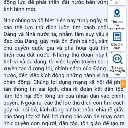
động lực để phát triển đất nước bền vững trong
gửi
tình hình mới.
Như chúng ta đã biết hiện nay từng ngày, từng giờ
Tìm bưu
cục
các thế lực thù địch luôn tìm cách chống phá
Đảng và Nhà nước ta, nhằm làm suy yếu sự lãnh
đạo của Đảng, gây mất ổn định xã hội, xâm phạm
Ước tính
chủ quyền quốc gia và phá hoại quá trình phát
cước
triển của đất nước. Những thủ đoạn này hết sức
tinh vi và đa dạng, từ việc tuyên truyền sai sự thật,
xuyên tạc đường lối, chính sách của Đảng và Nhà
Tra cứu
mã chuyển
nước, đến việc kích động những hành vi bạo loạn,
tiền
phản động. Chúng lợi dụng mạng xã hội để phát
tán thông tin sai lệch, chia rẽ đoàn kết dân tộc,
làm tổn hại đến lòng tin của nhân dân vào chính
quyền. Ngoài ra, các thế lực thù địch còn tìm cách
gây rối nội bộ, kích động sự bất mãn, chia rẽ giữa
các tầng lớp xã hội, lợi dụng các vấn đề nhạy cảm
như quyền con người, dân tộc, tôn giáo để tạo ra