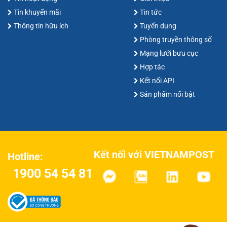
Tin khuyến mãi
Tin tức
Thông tin hữu ích
Tuyển dụng
Phòng truyền thông số
Mạng lưới bưu cục
Hợp tác
Kết nối API
Sản phẩm nổi bật
Kết nối với VIETNAMPOST
Hotline:
1900 54 54 81