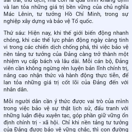
sai trái, thù địch, mà còn là quá trình khẳng định
và lan tỏa những giá trị bền vững của chủ nghĩa
Mác Lênin, tư tưởng Hồ Chí Minh, trong sự
nghiệp xây dựng và bảo vệ Tổ quốc.
Thứ sáu: Hiện nay, khi thế giới biến động nhanh
chóng, khi các thế lực phản động ngày càng tinh
vi trong các chiến dịch chống phá, thì việc bảo vệ
nền tảng tư tưởng của Đảng càng trở thành một
nhiệm vụ cấp bách và lâu dài. Mỗi cán bộ, Đảng
viên cần không ngừng rèn luyện bản lĩnh chính trị,
nâng cao nhận thức và hành động thực tiễn, để
lan tỏa những giá trị cốt lõi của Đảng đến với
nhân dân.
Mỗi người dân cần ý thức được vai trò của mình
trong việc bảo vệ sự thật lịch sử, đấu tranh với
những luận điệu xuyên tạc, góp phần giữ vững ổn
định chính trị - xã hội. Chỉ khi nền tảng tư tưởng
của Đảng được bảo vệ vững chắc, thì con đường