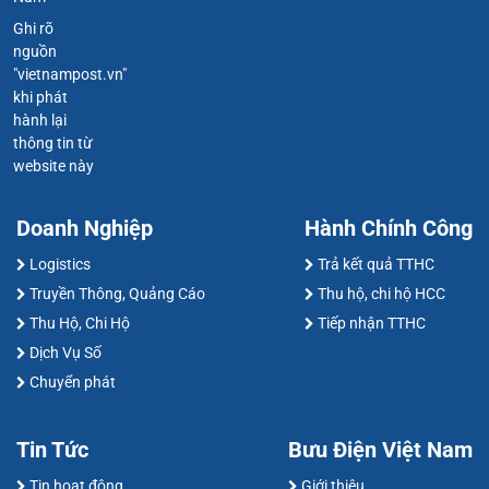
Ghi rõ
nguồn
"vietnampost.vn"
khi phát
hành lại
thông tin từ
website này
Doanh Nghiệp
Hành Chính Công
Logistics
Trả kết quả TTHC
Truyền Thông, Quảng Cáo
Thu hộ, chi hộ HCC
Thu Hộ, Chi Hộ
Tiếp nhận TTHC
Dịch Vụ Số
Chuyển phát
Tin Tức
Bưu Điện Việt Nam
Tin hoạt động
Giới thiệu