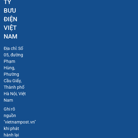
TY
BƯU
ĐIỆN
VIỆT
NAM
Địa chỉ: Số
05, đường
Phạm
Hùng,
Phường
Cầu Giấy,
Thành phố
Hà Nội, Việt
Nam
Ghi rõ
nguồn
"vietnampost.vn"
khi phát
hành lại