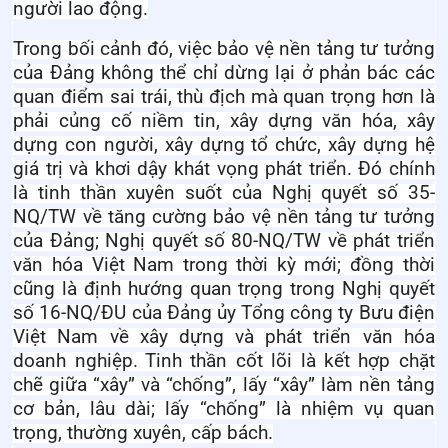
người lao động.
Trong bối cảnh đó, việc bảo vệ nền tảng tư tưởng
của Đảng không thể chỉ dừng lại ở phản bác các
quan điểm sai trái, thù địch mà quan trọng hơn là
phải củng cố niềm tin, xây dựng văn hóa, xây
dựng con người, xây dựng tổ chức, xây dựng hệ
giá trị và khơi dậy khát vọng phát triển. Đó chính
là tinh thần xuyên suốt của Nghị quyết số 35-
NQ/TW về tăng cường bảo vệ nền tảng tư tưởng
của Đảng; Nghị quyết số 80-NQ/TW về phát triển
văn hóa Việt Nam trong thời kỳ mới; đồng thời
cũng là định hướng quan trọng trong Nghị quyết
số 16-NQ/ĐU của Đảng ủy Tổng công ty Bưu điện
Việt Nam về xây dựng và phát triển văn hóa
doanh nghiệp.
Tinh thần cốt lõi là kết hợp chặt
chẽ giữa “xây” và “chống”, lấy “xây” làm nền tảng
cơ bản, lâu dài; lấy “chống” là nhiệm vụ quan
trọng, thường xuyên, cấp bách.