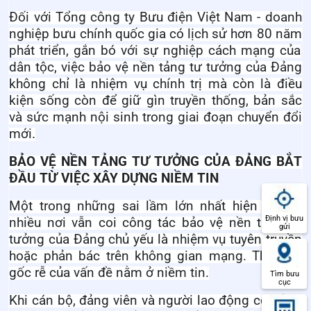
Đối với Tổng công ty Bưu điện Việt Nam - doanh
nghiệp bưu chính quốc gia có lịch sử hơn 8
0
năm
phát triển,
gắn bó với sự nghiệp cách mạng của
dân tộc, việc bảo vệ nền tảng tư tưởng của Đảng
không chỉ là nhiệm vụ chính trị mà còn là điều
kiện sống còn để giữ gìn truyền thống, bản sắc
và sức mạnh nội sinh trong giai đoạn chuyển đổi
mới.
BẢO VỆ NỀN TẢNG TƯ TƯỞNG CỦA ĐẢNG BẮT
ĐẦU TỪ VIỆC XÂY
D
ỰNG NIỀM TI
N
Một trong những sai lầm lớn nhất hiện nay là
Định vị bưu
nhiều nơi vẫn coi công tác bảo vệ nền tảng tư
gửi
tưởng của Đảng chủ yếu là nhiệm vụ tuyên truyền
hoặc phản bác trên không gian mạng. Thực tế,
gốc rễ của vấn đề nằm ở niềm tin.
Tìm bưu
cục
Khi cán bộ, đảng viên và người lao động có niềm