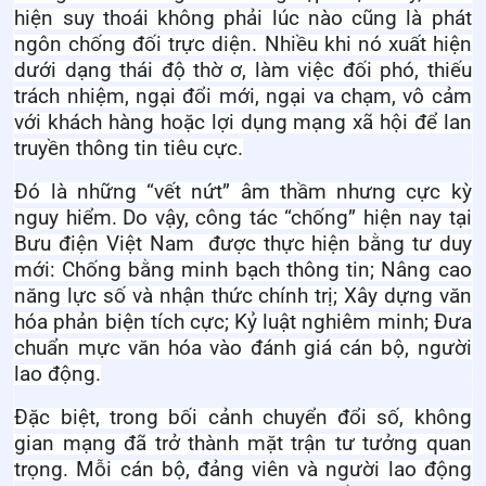
hiện suy thoái không phải lúc nào cũng là phát
ngôn chống đối trực diện. Nhiều khi nó xuất hiện
dưới dạng thái độ thờ ơ, làm việc đối phó, thiếu
trách nhiệm,
ngại
đổi mới, ngại va chạm, vô cảm
với khách hàng hoặc lợi dụng mạng xã hội để lan
truyền thông tin tiêu cực.
Đó là những “vết nứt” âm thầm nhưng cực kỳ
nguy hiểm.
Do vậy, công tác “chống” hiện nay tại
Bưu điện Việt Nam được thực hiện bằng tư duy
mới:
Chống bằng minh bạch thông tin;
N
âng cao
năng lực số và nhận thức chính trị;
X
ây dựng văn
hóa phản biện tích cực;
K
ỷ luật nghiêm minh
; Đ
ưa
chuẩn mực văn hóa vào đánh giá cán bộ, người
lao động.
Đặc biệt, trong bối cảnh chuyển đổi số, không
gian mạng đã trở thành mặt trận tư tưởng quan
trọng. Mỗi cán bộ, đảng viên và người lao động