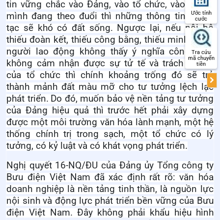
tin vững chắc vào Đảng, vào tổ chức, vào giá trị
Ước tính
mình đang theo đuổi thì những thông tin xuyên
cước
tạc sẽ khó có đất sống. Ngược lại, nếu nội bộ
thiếu đoàn kết, thiếu công bằng, thiếu minh bạch,
người lao động không thấy ý nghĩa công việc,
Tra cứu
mã chuyển
không cảm nhận được sự tử tế và trách nhiệm
tiền
của tổ chức thì chính khoảng trống đó sẽ trở
thành mảnh đất màu mỡ cho tư tưởng lệch lạc
phát triển.
Do đó, muốn bảo vệ nền tảng tư tưởng
của Đảng hiệu quả thì trước hết phải xây dựng
được một môi trường văn hóa lành mạnh, một hệ
thống chính trị trong sạch, một tổ chức có lý
tưởng, có kỷ luật và có khát vọng phát triển.
Nghị quyết 16-NQ/ĐU của Đảng ủy Tổng công ty
Bưu điện Việt Nam đã xác định rất rõ: văn hóa
doanh nghiệp là nền tảng tinh thần, là nguồn lực
nội sinh và động lực phát triển bền vững của Bưu
điện Việt Nam. Đây không phải khẩu hiệu hình