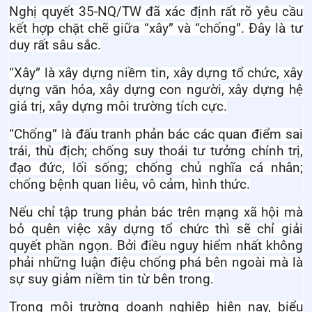
Nghị quyết 35-NQ/TW đã xác định rất rõ yêu cầu
kết hợp chặt chẽ giữa “xây” và “chống”. Đây là tư
duy rất sâu sắc.
“Xây” là xây dựng niềm tin, xây dựng tổ chức, xây
dựng văn hóa, xây dựng con người, xây dựng hệ
giá trị, xây dựng môi trường tích cực.
“Chống” là đấu tranh phản bác các quan điểm sai
trái, thù địch; chống suy thoái tư tưởng chính trị,
đạo đức, lối sống; chống chủ nghĩa cá nhân;
chống bệnh quan liêu, vô cảm, hình thức.
Nếu chỉ tập trung phản bác trên mạng xã hội mà
bỏ quên việc xây dựng tổ chức thì sẽ chỉ giải
quyết phần ngọn. Bởi điều nguy hiểm nhất không
phải những luận điệu chống phá bên ngoài mà là
sự suy giảm niềm tin từ bên trong.
Trong môi trường doanh nghiệp hiện nay, biểu