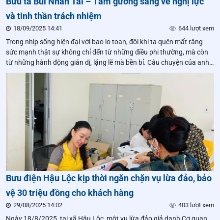
Bưu tá Bùi Nhân Tài – Tấm gương sáng về nghị lực
và tinh thần trách nhiệm
18/09/2025 14:41
644 lượt xem
Trong nhịp sống hiện đại với bao lo toan, đôi khi ta quên mất rằng
sức mạnh thật sự không chỉ đến từ những điều phi thường, mà còn
từ những hành động giản dị, lặng lẽ mà bền bỉ. Câu chuyện của anh
Bùi Nhân Tài,
Bưu điện Hậu Lộc kịp thời ngăn chặn vụ lừa đảo, bảo
vệ 30 triệu đồng cho khách hàng
29/08/2025 14:02
403 lượt xem
Ngày 18/8/2025, tại xã Hậu Lộc, một vụ lừa đảo giả danh Cơ quan