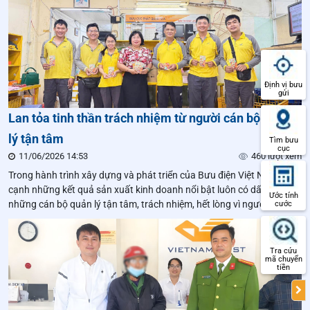
Định vị bưu
gửi
Lan tỏa tinh thần trách nhiệm từ người cán bộ quản
lý tận tâm
Tìm bưu
cục
11/06/2026 14:53
460 lượt xem
Trong hành trình xây dựng và phát triển của Bưu điện Việt Nam, bên
cạnh những kết quả sản xuất kinh doanh nổi bật luôn có dấu ấn của
Ước tính
những cán bộ quản lý tận tâm, trách nhiệm, hết lòng vì người lao
cước
động và sự phát triển chung của đơn vị. Chị Trần Việt Nga – Phó
Giám đốc Trung tâm Dịch vụ Vận hành 4 (TTDVVH4), Bưu điện
Thành phố Hồ Chí Minh là một trong những tấm gương như vậy.
Tra cứu
mã chuyển
tiền