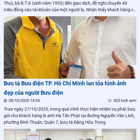
Thọ), bà B.T.X (sinh năm 1953) đến giao dịch, đề nghị chuyển 40
triệu đồng vào tài khoản của một người lạ. Nhận thấy khách hàng có
biểu hiện lo lắng, bồn chồn, chị Bùi Thị Thùy – nhân viên Bưu điện
Văn hóa xã nghi ngờ có dấu hiệu lừa đảo chiếm đoạt tài sản qua
không gian mạng.
Bưu tá Bưu điện TP. Hồ Chí Minh lan tỏa hình ảnh
đẹp của người Bưu điện
28/10/2025 14:54
420 lượt xem
Trưa ngày 27/10/2025, trong quá trình thực hiện nhiệm vụ phát bưu
gửi cho khách hàng là anh Hà Tấn Phát tại đường Nguyễn Văn Linh,
phường Bình Thuận, Quận 7, bưu tá Đặng Hữu Trọng